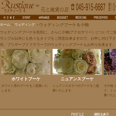
ホーム
＞
ウェディング
＞
ウェディングブーケ＆小物
ウェディングブーケを色別に、さらに小物(アクセサリー）についてご
サンプル以外にも色々なタイプをご用意出来ますので、お申し付け下さ
尚、プリザーブドフラワーでのウェディングブーケもお作り出来ます。
ホワイトブーケ
ニュアンスブーケ
ホワイト系のブーケをご提案いた
ニュアンスカラーのブーケをご提
その他
します。
案いたします。
ド、ミ
案いた